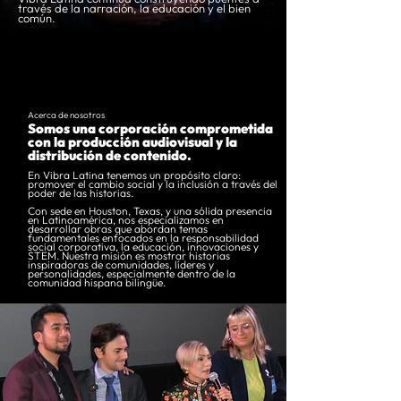
través de la narración, la educación y el bien
común.
Acerca de nosotros
Somos una corporación comprometida
con la producción audiovisual y la
distribución de contenido.
En Vibra Latina tenemos un propósito claro:
promover el cambio social y la inclusión a través del
poder de las historias.
Con sede en Houston, Texas, y una sólida presencia
en Latinoamérica, nos especializamos en
desarrollar obras que abordan temas
fundamentales enfocados en la responsabilidad
social corporativa, la educación, innovaciones y
STEM. Nuestra misión es mostrar historias
inspiradoras de comunidades, líderes y
personalidades, especialmente dentro de la
comunidad hispana bilingüe.