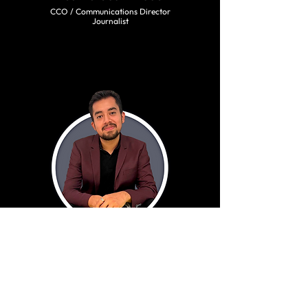
CCO / Communications Director
Journalist​
Aaron Morgado
Postproduction Director
Drone Pilot