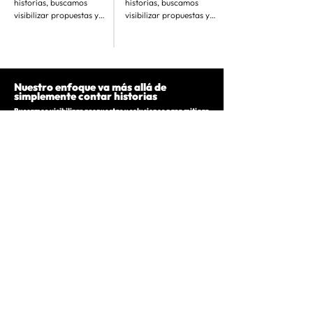
historias, buscamos
historias, buscamos
visibilizar propuestas y
visibilizar propuestas y
soluciones para mitigar
soluciones para mitigar
desequilibrios sociales. Lo
desequilibrios sociales. Lo
logramos a...
logramos a...
Nuestro enfoque va más allá de
simplemente contar historias
Buscamos visibilizar propuestas y soluciones para mitigar
y cerrar brechas.
Cada producción tiene un sello de sensibilidad y
empatía, con el objetivo de mejorar la calidad de
vida de todas las personas, de manera inclusiva.
150
Entrevistas
52
Videos Educativos