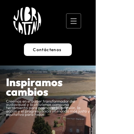
Contáctenos
Inspiramos
cambios
Creemos en el poder transformador del
audiovisual y lo utilizamos como una
herramienta para promover la reflexión, la
acción y el progreso hacia un mundo más justo y
equitativo para todos.