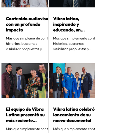
Contenido audiovisual
Vibra latina,
con un profundo
inspirando y
impacto
educando, un
contenido a la vez
Más que simplemente contar
Más que simplemente contar
historias, buscamos
historias, buscamos
visibilizar propuestas y
visibilizar propuestas y
soluciones para mitigar
soluciones para mitigar
desequilibrios sociales. Lo
desequilibrios sociales. Lo
logramos a...
logramos a...
El equipo de Vibra
Vibra latina celebró el
Latina presentó su
lanzamiento de su
más reciente
nuevo documental
cortometraje
Más que simplemente contar
Más que simplemente contar